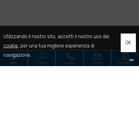
Utilizzando il nostro sito, accetti il nostro uso dei
OK
cookie
, per una tua migliore esperienza di
navigazione.
MENU
RICERCA
CHIAMACI
SCRIVICI
WHATSAPP
Codice
Home
Contratto
L'Agenzia
Qualsiasi
Vendita
Affitto
Le nostre proposte