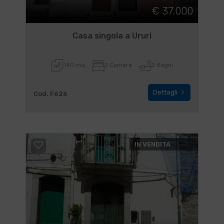
€ 37.000
Casa singola a Ururi
140 mq
2 Camere
2 Bagni
Dettagli
Cod. F626
IN VENDITA