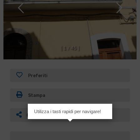
[
1
/
4
5
]
Preferiti
Stampa
Utilizza i tasti rapidi per navigare!
Condividi