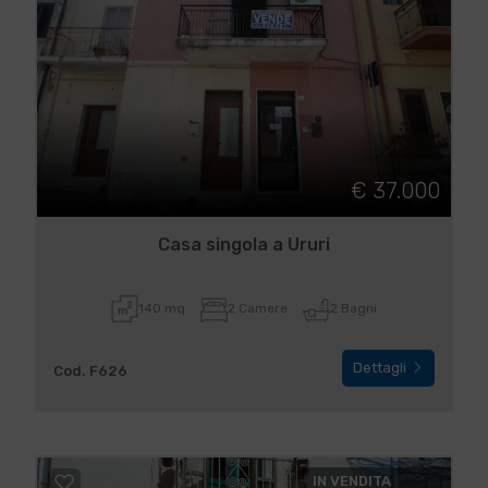
€ 37.000
Casa singola a Ururi
140 mq
2 Camere
2 Bagni
Dettagli
Cod. F626
IN VENDITA