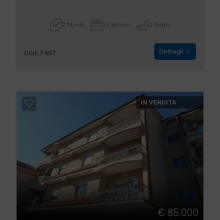
274 mq
2 Camere
3 Bagni
Dettagli
Cod. F657
IN VENDITA
€ 85.000