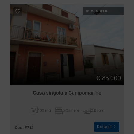
IN VENDITA
€ 85.000
Casa singola a Campomarino
100 mq
3 Camere
2 Bagni
Dettagli
Cod. F712