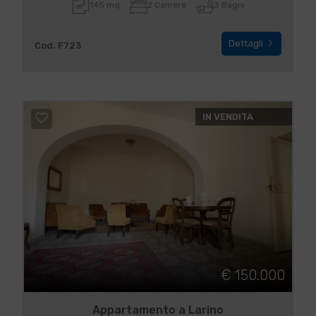
145 mq
2 Camere
3 Bagni
Dettagli
Cod. F723
IN VENDITA
€ 150.000
Appartamento a Larino