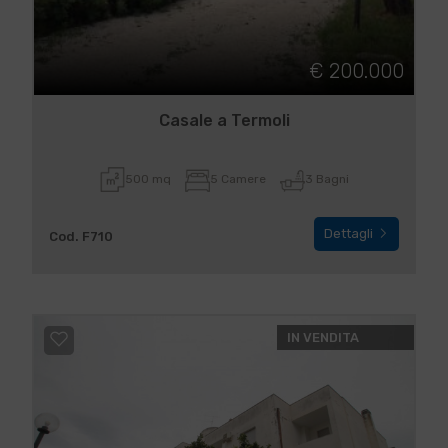
€ 200.000
Casale a Termoli
500 mq
5 Camere
3 Bagni
Dettagli
Cod. F710
IN VENDITA