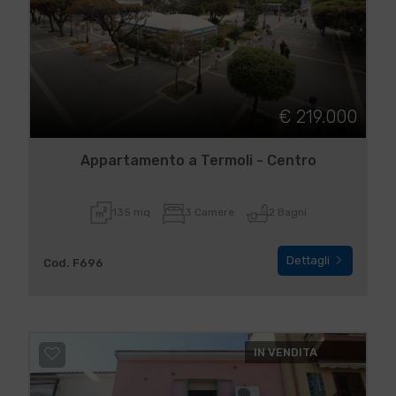
€ 219.000
Appartamento a Termoli - Centro
135 mq
3 Camere
2 Bagni
Dettagli
Cod. F696
IN VENDITA