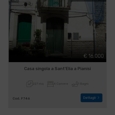
€ 16.000
Casa singola a Sant'Elia a Pianisi
227 mq
4 Camere
1 Bagni
Dettagli
Cod. F746