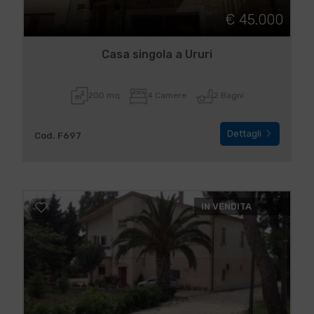
€ 45.000
Casa singola a Ururi
200 mq
4 Camere
2 Bagni
Dettagli
Cod. F697
IN VENDITA