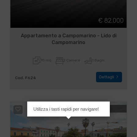
€ 82.000
Appartamento a Campomarino - Lido di
Campomarino
70 mq
2 Camere
1 Bagni
Dettagli
Cod. F624
Utilizza i tasti rapidi per navigare!
IN VENDITA