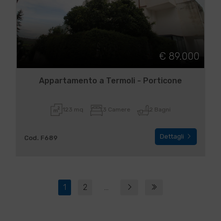
€ 89.000
Appartamento a Termoli - Porticone
123 mq
3 Camere
2 Bagni
Dettagli
Cod. F689
1
2
...