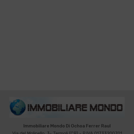
Immobiliare Mondo Di Ochoa Ferrer Raul
Via del Molinello, 3- Termoli (CB) - P.IVA 01733200701