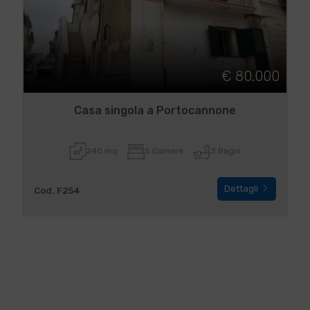
€ 80.000
Casa singola a Portocannone
240 mq
5 Camere
3 Bagni
Dettagli
Cod. F254