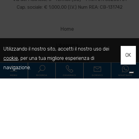
Cap. sociale: € 1.000,00 (I.V.) Num REA: CB-131742
Home
L'Agenzia
Utilizzando il nostro sito, accetti il nostro uso dei
OK
cookie
, per una tua migliore esperienza di
Le nostre proposte
navigazione.
MENU
RICERCA
CHIAMACI
SCRIVICI
WHATSAPP
Ville
Codice
Casali
Servizi
Home
Contratto
Contatti
L'Agenzia
Qualsiasi
Vendita
Affitto