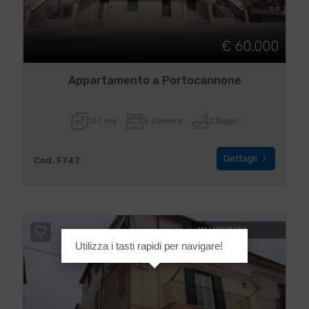
€ 60.000
Appartamento a Portocannone
137 mq
3 Camere
2 Bagni
Dettagli
Cod. F747
IN VENDITA
Utilizza i tasti rapidi per navigare!