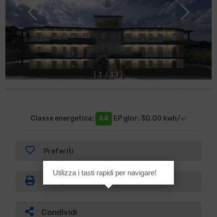
[
1
/
1
3
]
Classe energetica
:
A4
EP glnr
: 30.00 kwh/㎡
Preferiti
Utilizza i tasti rapidi per navigare!
Stampa
Condividi