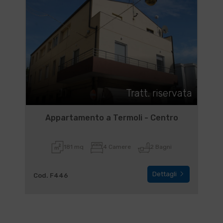
Tratt. riservata
Appartamento a Termoli - Centro
181 mq
4 Camere
2 Bagni
Dettagli
Cod. F446