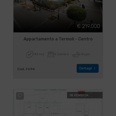
€ 219.000
Appartamento a Termoli - Centro
135 mq
3 Camere
2 Bagni
Dettagli
Cod. F696
IN VENDITA